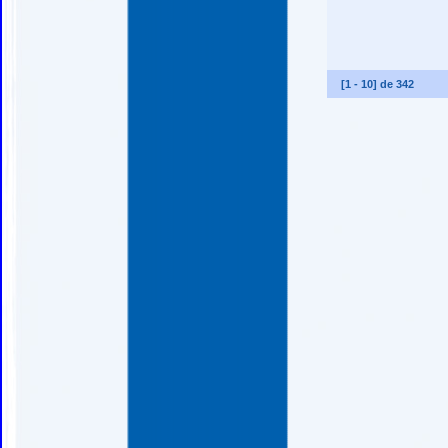
[
1
-
10
] de
342