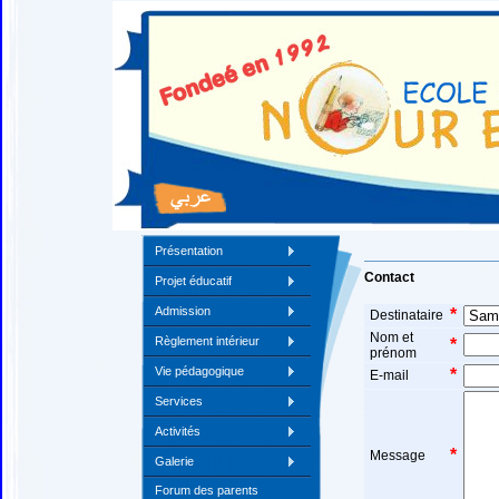
Présentation
Contact
Projet éducatif
Admission
*
Destinataire
Nom et
Règlement intérieur
*
prénom
Vie pédagogique
*
E-mail
Services
Activités
*
Message
Galerie
Forum des parents